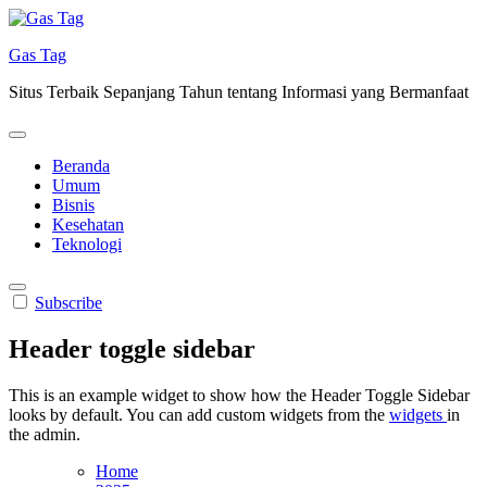
Skip
to
Gas Tag
content
Situs Terbaik Sepanjang Tahun tentang Informasi yang Bermanfaat
Beranda
Umum
Bisnis
Kesehatan
Teknologi
Subscribe
Header toggle sidebar
This is an example widget to show how the Header Toggle Sidebar
looks by default. You can add custom widgets from the
widgets
in
the admin.
Home