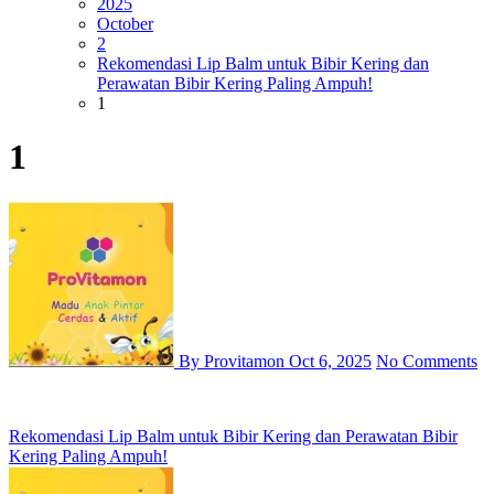
2025
October
2
Rekomendasi Lip Balm untuk Bibir Kering dan
Perawatan Bibir Kering Paling Ampuh!
1
1
By Provitamon
Oct 6, 2025
No Comments
Post
Rekomendasi Lip Balm untuk Bibir Kering dan Perawatan Bibir
Kering Paling Ampuh!
navigation