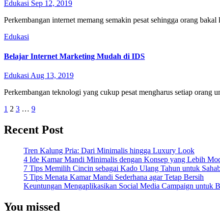
Edukasi
Sep 12, 2019
Perkembangan internet memang semakin pesat sehingga orang bakal k
Edukasi
Belajar Internet Marketing Mudah di IDS
Edukasi
Aug 13, 2019
Perkembangan teknologi yang cukup pesat mengharus setiap orang untu
Posts
1
2
3
…
9
pagination
Recent Post
Tren Kalung Pria: Dari Minimalis hingga Luxury Look
4 Ide Kamar Mandi Minimalis dengan Konsep yang Lebih Mo
7 Tips Memilih Cincin sebagai Kado Ulang Tahun untuk Saha
5 Tips Menata Kamar Mandi Sederhana agar Tetap Bersih
Keuntungan Mengaplikasikan Social Media Campaign untuk Be
You missed