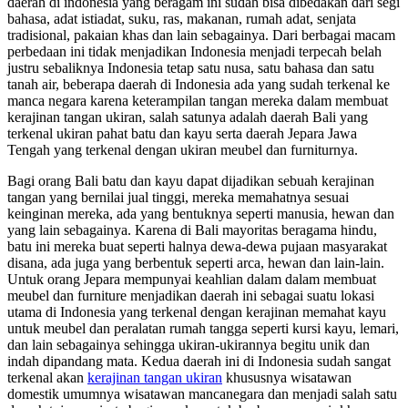
daerah di indonesia yang beragam ini sudah bisa dibedakan dari segi
bahasa, adat istiadat, suku, ras, makanan, rumah adat, senjata
tradisional, pakaian khas dan lain sebagainya. Dari berbagai macam
perbedaan ini tidak menjadikan Indonesia menjadi terpecah belah
justru sebaliknya Indonesia tetap satu nusa, satu bahasa dan satu
tanah air, beberapa daerah di Indonesia ada yang sudah terkenal ke
manca negara karena keterampilan tangan mereka dalam membuat
kerajinan tangan ukiran, salah satunya adalah daerah Bali yang
terkenal ukiran pahat batu dan kayu serta daerah Jepara Jawa
Tengah yang terkenal dengan ukiran meubel dan furniturnya.
Bagi orang Bali batu dan kayu dapat dijadikan sebuah kerajinan
tangan yang bernilai jual tinggi, mereka memahatnya sesuai
keinginan mereka, ada yang bentuknya seperti manusia, hewan dan
yang lain sebagainya. Karena di Bali mayoritas beragama hindu,
batu ini mereka buat seperti halnya dewa-dewa pujaan masyarakat
disana, ada juga yang berbentuk seperti arca, hewan dan lain-lain.
Untuk orang Jepara mempunyai keahlian dalam dalam membuat
meubel dan furniture menjadikan daerah ini sebagai suatu lokasi
utama di Indonesia yang terkenal dengan kerajinan memahat kayu
untuk meubel dan peralatan rumah tangga seperti kursi kayu, lemari,
dan lain sebagainya sehingga ukiran-ukirannya begitu unik dan
indah dipandang mata. Kedua daerah ini di Indonesia sudah sangat
terkenal akan
kerajinan tangan ukiran
khususnya wisatawan
domestik umumnya wisatawan mancanegara dan menjadi salah satu