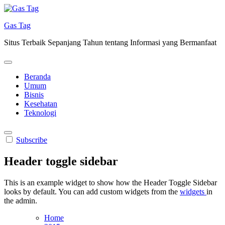
Skip
to
Gas Tag
content
Situs Terbaik Sepanjang Tahun tentang Informasi yang Bermanfaat
Beranda
Umum
Bisnis
Kesehatan
Teknologi
Subscribe
Header toggle sidebar
This is an example widget to show how the Header Toggle Sidebar
looks by default. You can add custom widgets from the
widgets
in
the admin.
Home