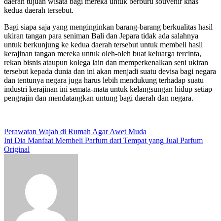
daerah tujuan wisata bagi mereka untuk berburu souvenir khas
kedua daerah tersebut.
Bagi siapa saja yang menginginkan barang-barang berkualitas hasil
ukiran tangan para seniman Bali dan Jepara tidak ada salahnya
untuk berkunjung ke kedua daerah tersebut untuk membeli hasil
kerajinan tangan mereka untuk oleh-oleh buat keluarga tercinta,
rekan bisnis ataupun kolega lain dan memperkenalkan seni ukiran
tersebut kepada dunia dan ini akan menjadi suatu devisa bagi negara
dan tentunya negara juga harus lebih mendukung terhadap suatu
industri kerajinan ini semata-mata untuk kelangsungan hidup setiap
pengrajin dan mendatangkan untung bagi daerah dan negara.
Post
Perawatan Wajah di Rumah Agar Awet Muda
Ini Dia Manfaat Membeli Parfum dari Tempat yang Jual Parfum
navigation
Original