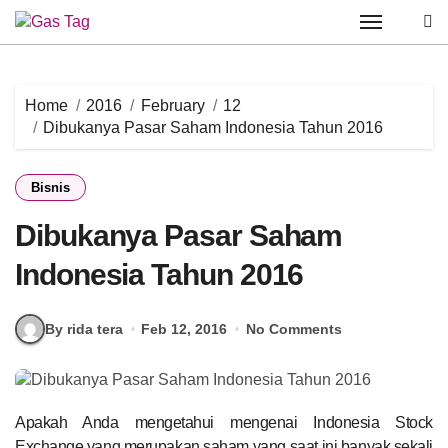
Skip
to
content
Home
2016
February
12
Dibukanya Pasar Saham Indonesia Tahun 2016
Bisnis
Dibukanya Pasar Saham
Indonesia Tahun 2016
By rida tera
Feb 12, 2016
No Comments
Apakah Anda mengetahui mengenai Indonesia Stock
Exchange yang merupakan saham yang saat ini banyak sekali