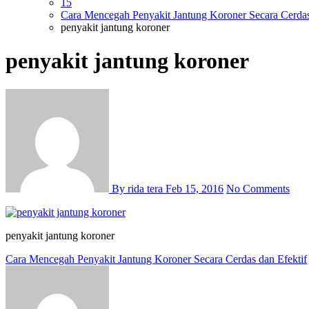
15
Cara Mencegah Penyakit Jantung Koroner Secara Cerdas
penyakit jantung koroner
penyakit jantung koroner
By rida tera
Feb 15, 2016
No Comments
penyakit jantung koroner
Post
Cara Mencegah Penyakit Jantung Koroner Secara Cerdas dan Efektif
navigation