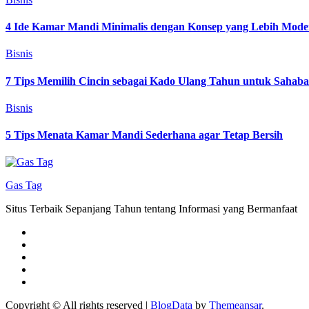
4 Ide Kamar Mandi Minimalis dengan Konsep yang Lebih Mode
Bisnis
7 Tips Memilih Cincin sebagai Kado Ulang Tahun untuk Sahab
Bisnis
5 Tips Menata Kamar Mandi Sederhana agar Tetap Bersih
Gas Tag
Situs Terbaik Sepanjang Tahun tentang Informasi yang Bermanfaat
Copyright © All rights reserved
|
BlogData
by
Themeansar
.