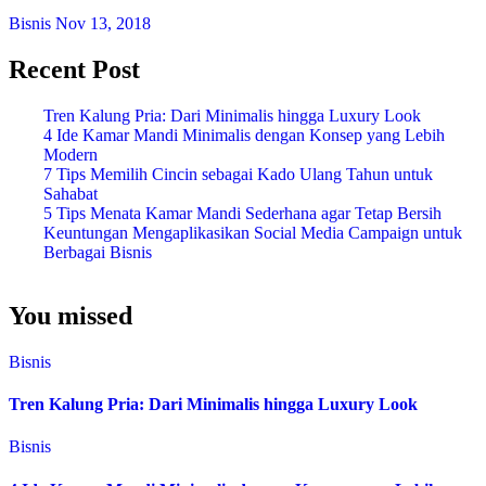
Bisnis
Nov 13, 2018
Recent Post
Tren Kalung Pria: Dari Minimalis hingga Luxury Look
4 Ide Kamar Mandi Minimalis dengan Konsep yang Lebih
Modern
7 Tips Memilih Cincin sebagai Kado Ulang Tahun untuk
Sahabat
5 Tips Menata Kamar Mandi Sederhana agar Tetap Bersih
Keuntungan Mengaplikasikan Social Media Campaign untuk
Berbagai Bisnis
You missed
Bisnis
Tren Kalung Pria: Dari Minimalis hingga Luxury Look
Bisnis