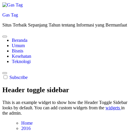
Skip
to
Gas Tag
content
Situs Terbaik Sepanjang Tahun tentang Informasi yang Bermanfaat
Beranda
Umum
Bisnis
Kesehatan
Teknologi
Subscribe
Header toggle sidebar
This is an example widget to show how the Header Toggle Sidebar
looks by default. You can add custom widgets from the
widgets
in
the admin.
Home
2016