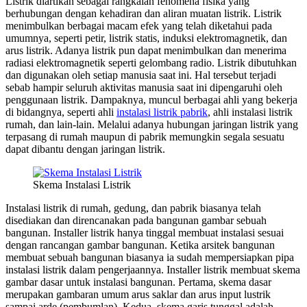
Listrik diartikan sebagai rangkaian fenomena fisika yang
berhubungan dengan kehadiran dan aliran muatan listrik. Listrik
menimbulkan berbagai macam efek yang telah diketahui pada
umumnya, seperti petir, listrik statis, induksi elektromagnetik, dan
arus listrik. Adanya listrik pun dapat menimbulkan dan menerima
radiasi elektromagnetik seperti gelombang radio. Listrik dibutuhkan
dan digunakan oleh setiap manusia saat ini. Hal tersebut terjadi
sebab hampir seluruh aktivitas manusia saat ini dipengaruhi oleh
penggunaan listrik. Dampaknya, muncul berbagai ahli yang bekerja
di bidangnya, seperti ahli
instalasi listrik pabrik
, ahli instalasi listrik
rumah, dan lain-lain. Melalui adanya hubungan jaringan listrik yang
terpasang di rumah maupun di pabrik memungkin segala sesuatu
dapat dibantu dengan jaringan listrik.
Skema Instalasi Listrik
Instalasi listrik di rumah, gedung, dan pabrik biasanya telah
disediakan dan direncanakan pada bangunan gambar sebuah
bangunan. Installer listrik hanya tinggal membuat instalasi sesuai
dengan rancangan gambar bangunan. Ketika arsitek bangunan
membuat sebuah bangunan biasanya ia sudah mempersiapkan pipa
instalasi listrik dalam pengerjaannya. Installer listrik membuat skema
gambar dasar untuk instalasi bangunan. Pertama, skema dasar
merupakan gambaran umum arus saklar dan arus input lustrik
sampai arde (pembumlan). Kedua, skema garis tunggal adalah