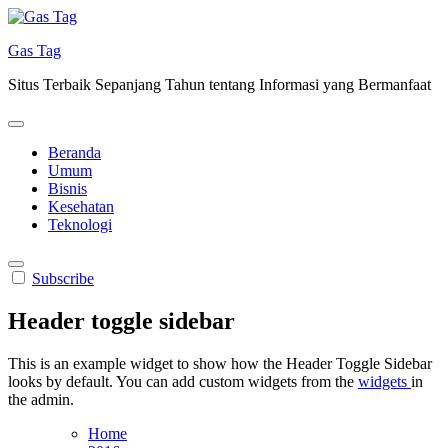
Skip
to
Gas Tag
content
Situs Terbaik Sepanjang Tahun tentang Informasi yang Bermanfaat
Beranda
Umum
Bisnis
Kesehatan
Teknologi
Subscribe
Header toggle sidebar
This is an example widget to show how the Header Toggle Sidebar
looks by default. You can add custom widgets from the
widgets
in
the admin.
Home