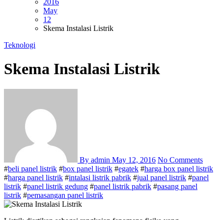
2016
May
12
Skema Instalasi Listrik
Teknologi
Skema Instalasi Listrik
By admin
May 12, 2016
No Comments
#
beli panel listrik
#
box panel listrik
#
egatek
#
harga box panel listrik
#
harga panel listrik
#
intalasi listrik pabrik
#
jual panel listrik
#
panel
listrik
#
panel listrik gedung
#
panel listrik pabrik
#
pasang panel
listrik
#
pemasangan panel listrik