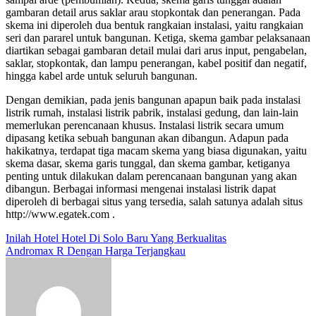
gambaran detail arus saklar arau stopkontak dan penerangan. Pada
skema ini diperoleh dua bentuk rangkaian instalasi, yaitu rangkaian
seri dan pararel untuk bangunan. Ketiga, skema gambar pelaksanaan
diartikan sebagai gambaran detail mulai dari arus input, pengabelan,
saklar, stopkontak, dan lampu penerangan, kabel positif dan negatif,
hingga kabel arde untuk seluruh bangunan.
Dengan demikian, pada jenis bangunan apapun baik pada instalasi
listrik rumah,
instalasi listrik pabrik
, instalasi gedung, dan lain-lain
memerlukan perencanaan khusus. Instalasi listrik secara umum
dipasang ketika sebuah bangunan akan dibangun. Adapun pada
hakikatnya, terdapat tiga macam skema yang biasa digunakan, yaitu
skema dasar, skema garis tunggal, dan skema gambar, ketiganya
penting untuk dilakukan dalam perencanaan bangunan yang akan
dibangun. Berbagai informasi mengenai instalasi listrik dapat
diperoleh di berbagai situs yang tersedia, salah satunya adalah situs
http://www.egatek.com .
Post
Inilah Hotel Hotel Di Solo Baru Yang Berkualitas
Andromax R Dengan Harga Terjangkau
navigation