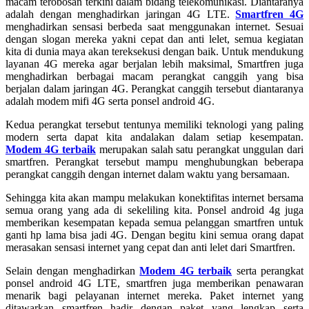
macam terobosan terkini dalam bidang telekomunikasi. Diantaranya
adalah dengan menghadirkan jaringan 4G LTE.
Smartfren 4G
menghadirkan sensasi berbeda saat menggunakan internet. Sesuai
dengan slogan mereka yakni cepat dan anti lelet, semua kegiatan
kita di dunia maya akan tereksekusi dengan baik. Untuk mendukung
layanan 4G mereka agar berjalan lebih maksimal, Smartfren juga
menghadirkan berbagai macam perangkat canggih yang bisa
berjalan dalam jaringan 4G. Perangkat canggih tersebut diantaranya
adalah modem mifi 4G serta ponsel android 4G.
Kedua perangkat tersebut tentunya memiliki teknologi yang paling
modern serta dapat kita andalakan dalam setiap kesempatan.
Modem 4G terbaik
merupakan salah satu perangkat unggulan dari
smartfren. Perangkat tersebut mampu menghubungkan beberapa
perangkat canggih dengan internet dalam waktu yang bersamaan.
Sehingga kita akan mampu melakukan konektifitas internet bersama
semua orang yang ada di sekeliling kita. Ponsel android 4g juga
memberikan kesempatan kepada semua pelanggan smartfren untuk
ganti hp lama bisa jadi 4G. Dengan begitu kini semua orang dapat
merasakan sensasi internet yang cepat dan anti lelet dari Smartfren.
Selain dengan menghadirkan
Modem 4G terbaik
serta perangkat
ponsel android 4G LTE, smartfren juga memberikan penawaran
menarik bagi pelayanan internet mereka. Paket internet yang
ditawarkan smartfren hadir dengan paket yang lengkap serta