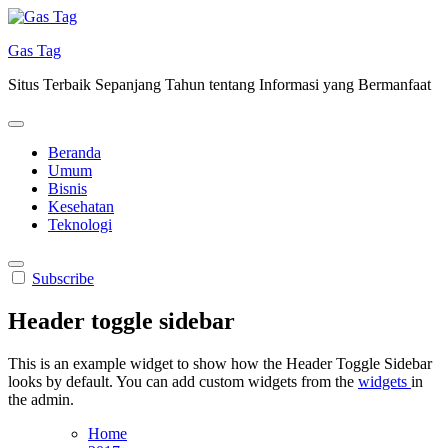
Skip
to
Gas Tag
content
Situs Terbaik Sepanjang Tahun tentang Informasi yang Bermanfaat
Beranda
Umum
Bisnis
Kesehatan
Teknologi
Subscribe
Header toggle sidebar
This is an example widget to show how the Header Toggle Sidebar
looks by default. You can add custom widgets from the
widgets
in
the admin.
Home