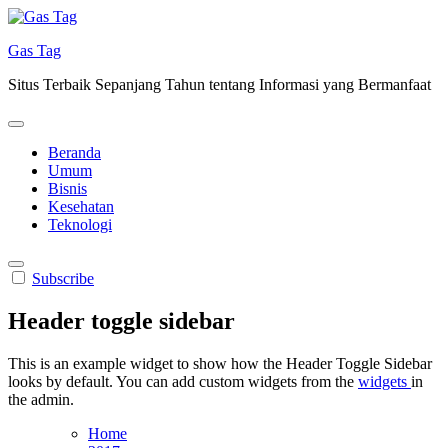
Skip
to
Gas Tag
content
Situs Terbaik Sepanjang Tahun tentang Informasi yang Bermanfaat
Beranda
Umum
Bisnis
Kesehatan
Teknologi
Subscribe
Header toggle sidebar
This is an example widget to show how the Header Toggle Sidebar
looks by default. You can add custom widgets from the
widgets
in
the admin.
Home