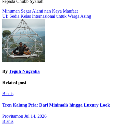
kepada Chubb Syariah.
Post
Minuman Segar Alami nan Kaya Manfaat
UI: Sedia Kelas Internasional untuk Warga Asing
navigation
By
Teguh Nugraha
Related post
Bisnis
Tren Kalung Pria: Dari Minimalis hingga Luxury Look
Provitamon
Jul 14, 2026
Bisnis