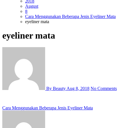
2018
August
8
Cara Menggunakan Beberapa Jenis Eyeliner Mata
eyeliner mata
eyeliner mata
By Beauty
Aug 8, 2018
No Comments
Post
Cara Menggunakan Beberapa Jenis Eyeliner Mata
navigation