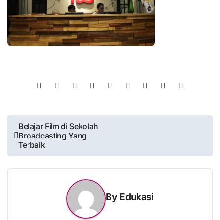
Post
Belajar Film di Sekolah
Broadcasting Yang
navigation
Terbaik
By
Edukasi