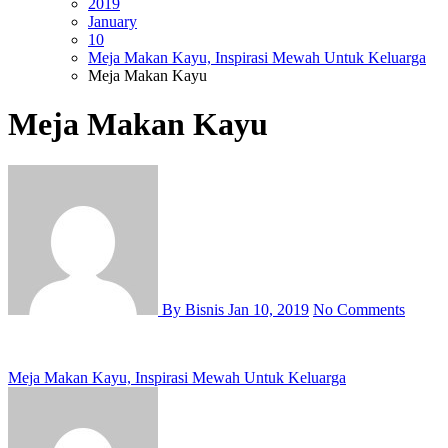
2019
January
10
Meja Makan Kayu, Inspirasi Mewah Untuk Keluarga
Meja Makan Kayu
Meja Makan Kayu
By Bisnis
Jan 10, 2019
No Comments
Post
Meja Makan Kayu, Inspirasi Mewah Untuk Keluarga
navigation