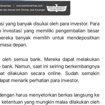
 investasi yang memiliki pengembalian besar
 mereka banyak memilih untuk mendepositkan
 masa depan.
n oleh semua bank. Mereka dapat melakukan
 bank. Namun, saat ini seiring berkembangnya
at dilakukan secara online. Sudah semakin
apat menarik perhatian para investor.
dengan harus menyetorkan berkas langsung ke
di ketentuan yang mungkin malas dilakukan oleh