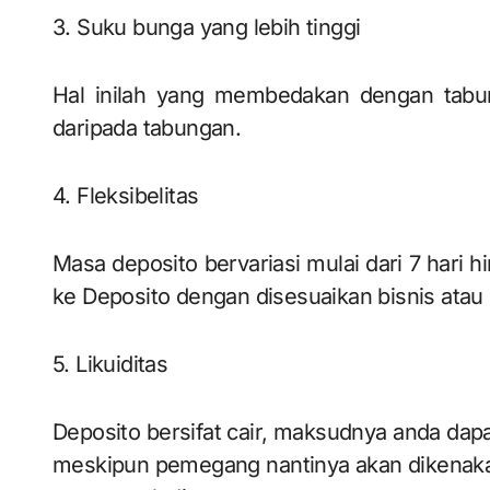
3. Suku bunga yang lebih tinggi
Hal inilah yang membedakan dengan tabun
daripada tabungan.
4. Fleksibelitas
Masa deposito bervariasi mulai dari 7 hari 
ke Deposito dengan disesuaikan bisnis atau 
5. Likuiditas
Deposito bersifat cair, maksudnya anda dapa
meskipun pemegang nantinya akan dikenakan