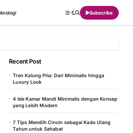
knologi
Subscribe
Recent Post
Tren Kalung Pria: Dari Minimalis hingga
Luxury Look
4 Ide Kamar Mandi Minimalis dengan Konsep
yang Lebih Modern
7 Tips Memilih Cincin sebagai Kado Ulang
Tahun untuk Sahabat