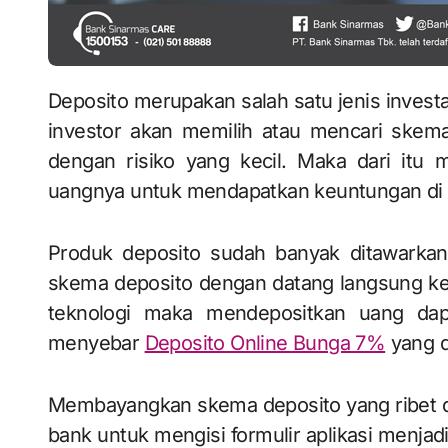
Deposito merupakan salah satu jenis investasi yang banyak disukai oleh para investor. Para
investor akan memilih atau mencari skema
dengan risiko yang kecil. Maka dari itu
uangnya untuk mendapatkan keuntungan di
Produk deposito sudah banyak ditawarka
skema deposito dengan datang langsung ke
teknologi maka mendepositkan uang dap
menyebar
Deposito Online Bunga 7%
yang d
Membayangkan skema deposito yang ribet 
bank untuk mengisi formulir aplikasi menja