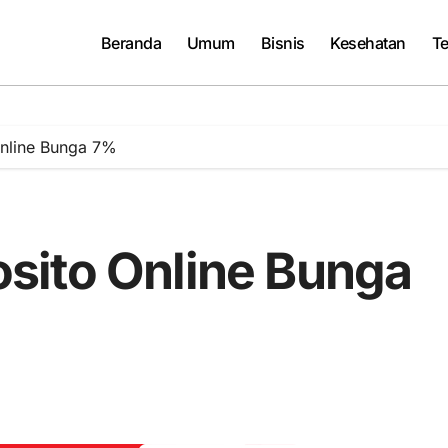
Beranda
Umum
Bisnis
Kesehatan
Te
nline Bunga 7%
sito Online Bunga