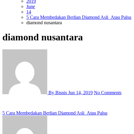
2019
June
14
5 Cara Membedakan Berlian Diamond Asli Atau Palsu
diamond nusantara
diamond nusantara
By Bisnis
Jun 14, 2019
No Comments
Post
5 Cara Membedakan Berlian Diamond Asli Atau Palsu
navigation