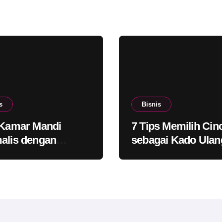
s
Bisnis
 Kamar Mandi
7 Tips Memilih Cin
alis dengan
sebagai Kado Ulan
p yang Lebih
Tahun untuk Saha
rn