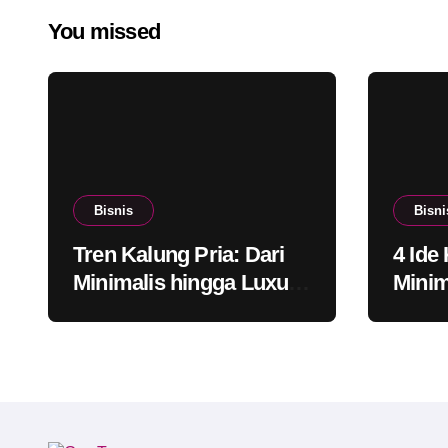
You missed
Bisnis
Bisni
Tren Kalung Pria: Dari
4 Ide
Minimalis hingga Luxury
Minim
Look
Konse
Mode