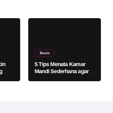
Bisnis
cin
5 Tips Menata Kamar
g
Mandi Sederhana agar
bat
Tetap Bersih