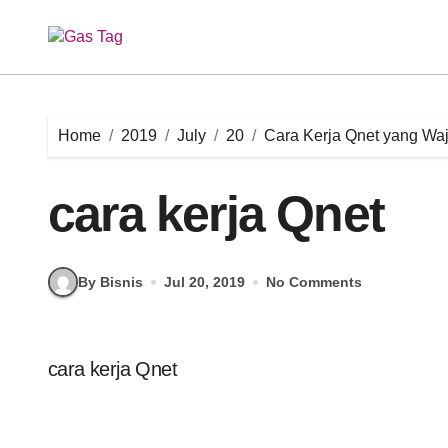
Skip
to
content
Home
2019
July
20
Cara Kerja Qnet yang Waj
cara kerja Qnet
By Bisnis
Jul 20, 2019
No Comments
cara kerja Qnet