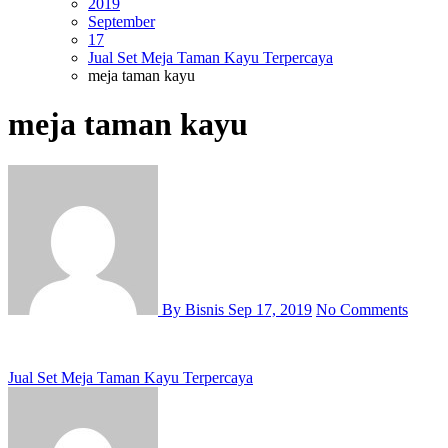
2019
September
17
Jual Set Meja Taman Kayu Terpercaya
meja taman kayu
meja taman kayu
By Bisnis
Sep 17, 2019
No Comments
Post
Jual Set Meja Taman Kayu Terpercaya
navigation