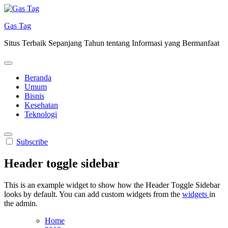
Skip
to
Gas Tag
content
Situs Terbaik Sepanjang Tahun tentang Informasi yang Bermanfaat
Beranda
Umum
Bisnis
Kesehatan
Teknologi
Subscribe
Header toggle sidebar
This is an example widget to show how the Header Toggle Sidebar
looks by default. You can add custom widgets from the
widgets
in
the admin.
Home