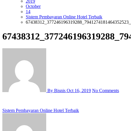
2019
October
14
Sistem Pembayaran Online Hotel Terbaik
67438312_377246196319288_7941274181464352523_
67438312_377246196319288_79
By Bisnis
Oct 16, 2019
No Comments
Post
Sistem Pembayaran Online Hotel Terbaik
navigation