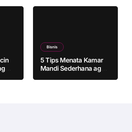
Bisnis
cin
5 Tips Menata Kamar
ng
Mandi Sederhana agar
bat
Tetap Bersih