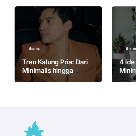
Bisnis
Bisni
Tren Kalung Pria: Dari
4 Id
Minimalis hingga
Minim
Luxury Look
Kons
Mode