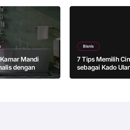
s
Bisnis
e Kamar Mandi
7 Tips Memilih Cin
alis dengan
sebagai Kado Ula
ep yang Lebih
Tahun untuk Saha
rn