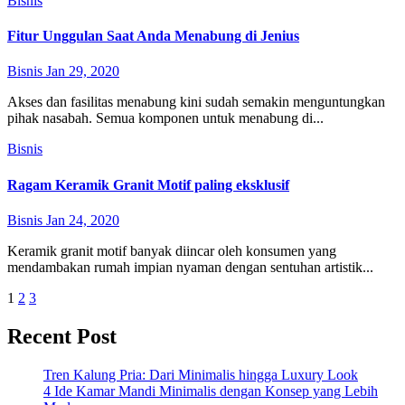
Bisnis
Fitur Unggulan Saat Anda Menabung di Jenius
Bisnis
Jan 29, 2020
Akses dan fasilitas menabung kini sudah semakin menguntungkan
pihak nasabah. Semua komponen untuk menabung di...
Bisnis
Ragam Keramik Granit Motif paling eksklusif
Bisnis
Jan 24, 2020
Keramik granit motif banyak diincar oleh konsumen yang
mendambakan rumah impian nyaman dengan sentuhan artistik...
Posts
1
2
3
pagination
Recent Post
Tren Kalung Pria: Dari Minimalis hingga Luxury Look
4 Ide Kamar Mandi Minimalis dengan Konsep yang Lebih