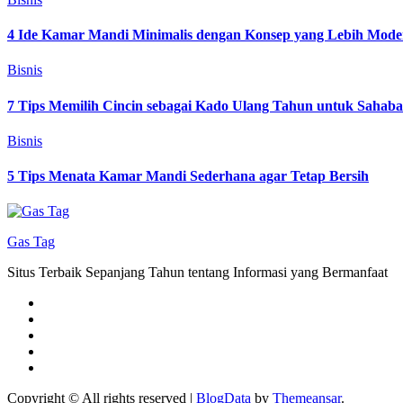
4 Ide Kamar Mandi Minimalis dengan Konsep yang Lebih Mode
Bisnis
7 Tips Memilih Cincin sebagai Kado Ulang Tahun untuk Sahab
Bisnis
5 Tips Menata Kamar Mandi Sederhana agar Tetap Bersih
Gas Tag
Situs Terbaik Sepanjang Tahun tentang Informasi yang Bermanfaat
Copyright © All rights reserved
|
BlogData
by
Themeansar
.