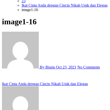
23
Ikat Cinta Anda dengan Cincin Nikah Unik dan Elegan
image1-16
image1-16
By Bisnis
Oct 23, 2021
No Comments
Post
Ikat Cinta Anda dengan Cincin Nikah Unik dan Elegan
navigation