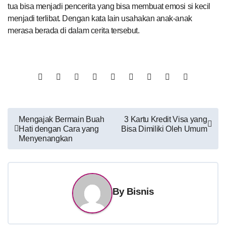
tua bisa menjadi pencerita yang bisa membuat emosi si kecil
menjadi terlibat. Dengan kata lain usahakan anak-anak
merasa berada di dalam cerita tersebut.
Post
Mengajak Bermain Buah
3 Kartu Kredit Visa yang
Hati dengan Cara yang
Bisa Dimiliki Oleh Umum
navigation
Menyenangkan
By
Bisnis