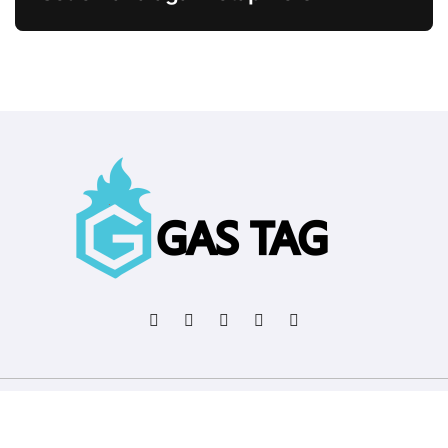
Copyright © All rights reserved
|
BlogData
by
Themeansar
.