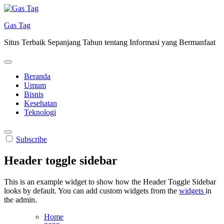
Skip
to
Gas Tag
content
Situs Terbaik Sepanjang Tahun tentang Informasi yang Bermanfaat
Beranda
Umum
Bisnis
Kesehatan
Teknologi
Subscribe
Header toggle sidebar
This is an example widget to show how the Header Toggle Sidebar
looks by default. You can add custom widgets from the
widgets
in
the admin.
Home