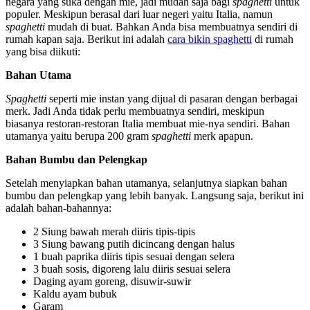
negara yang suka dengan mie, jadi mudah saja bagi
spaghetti
untuk
populer. Meskipun berasal dari luar negeri yaitu Italia, namun
spaghetti
mudah di buat. Bahkan Anda bisa membuatnya sendiri di
rumah kapan saja. Berikut ini adalah
cara bikin spaghetti
di rumah
yang bisa diikuti:
Bahan Utama
Spaghetti
seperti mie instan
yang dijual di pasaran dengan berbagai
merk. Jadi Anda tidak perlu membuatnya sendiri, meskipun
biasanya restoran-restoran Italia membuat mie-nya sendiri. Bahan
utamanya yaitu berupa 200 gram
spaghetti
merk apapun.
Bahan Bumbu dan Pelengkap
Setelah menyiapkan bahan utamanya, selanjutnya siapkan bahan
bumbu dan pelengkap yang lebih banyak. Langsung saja, berikut ini
adalah bahan-bahannya:
2 Siung bawah merah diiris tipis-tipis
3 Siung bawang putih dicincang dengan halus
1 buah paprika diiris tipis sesuai dengan selera
3 buah sosis, digoreng lalu diiris sesuai selera
Daging ayam goreng, disuwir-suwir
Kaldu ayam bubuk
Garam