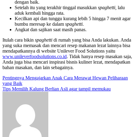
dengan baik.
Setelah itu yang terakhir tinggal masukkan
spaghetti,
lalu
aduk kembali hingga rata.
Kecilkan api dan tunggu kurang lebih 5 hingga 7 menit agar
bumbu meresap ke dalam
spaghetti
.
Angkat dan sajikan saat masih panas.
Itulah cara bikin
spaghetti
di rumah yang bisa Anda lakukan. Anda
yang suka memasak dan mencari resep makanan lezat lainnya bisa
mendapatkannya di website Unilever Food Solutions yaitu
www.unileverfoodsolutions.co.id
. Tidak hanya resep masakan saja,
Anda juga bisa mencari inspirasi bisnis kuliner lezat, mendapatkan
bahan masakan, dan lain sebagainya.
Post
Pentingnya Mengajarkan Anak Cara Merawat Hewan Peliharaan
yang Baik
navigation
Tips Memilih Kalung Berlian Asli agar tampil memukau