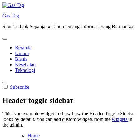
Skip
to
Gas Tag
content
Situs Terbaik Sepanjang Tahun tentang Informasi yang Bermanfaat
Beranda
Umum
Bisnis
Kesehatan
Teknologi
Subscribe
Header toggle sidebar
This is an example widget to show how the Header Toggle Sidebar
looks by default. You can add custom widgets from the
widgets
in
the admin.
Home