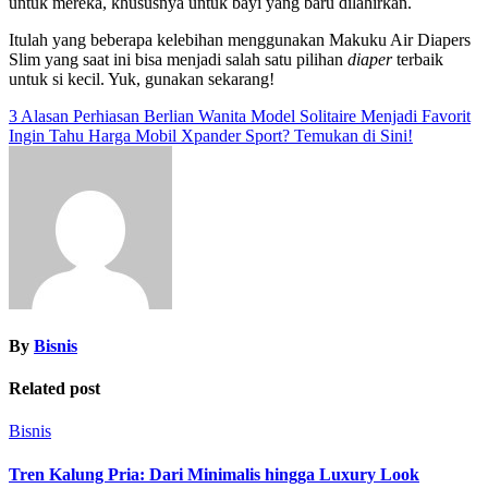
untuk mereka, khususnya untuk bayi yang baru dilahirkan.
Itulah yang beberapa kelebihan menggunakan Makuku Air Diapers
Slim yang saat ini bisa menjadi salah satu pilihan
diaper
terbaik
untuk si kecil. Yuk, gunakan sekarang!
Post
3 Alasan Perhiasan Berlian Wanita Model Solitaire Menjadi Favorit
Ingin Tahu Harga Mobil Xpander Sport? Temukan di Sini!
navigation
By
Bisnis
Related post
Bisnis
Tren Kalung Pria: Dari Minimalis hingga Luxury Look