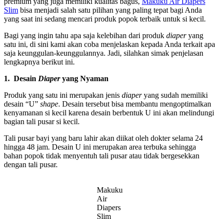
premium yang juga memiliki kualitas bagus,
Makuku Air Diapers
Slim
bisa menjadi salah satu pilihan yang paling tepat bagi Anda
yang saat ini sedang mencari produk popok terbaik untuk si kecil.
Bagi yang ingin tahu apa saja kelebihan dari produk
diaper
yang
satu ini, di sini kami akan coba menjelaskan kepada Anda terkait apa
saja keunggulan-keunggulannya. Jadi, silahkan simak penjelasan
lengkapnya berikut ini.
1.
Desain
Diaper
yang Nyaman
Produk yang satu ini merupakan jenis
diaper
yang sudah memiliki
desain “U”
shape
. Desain tersebut bisa membantu mengoptimalkan
kenyamanan si kecil karena desain berbentuk U ini akan melindungi
bagian tali pusar si kecil.
Tali pusar bayi yang baru lahir akan diikat oleh dokter selama 24
hingga 48 jam. Desain U ini merupakan area terbuka sehingga
bahan popok tidak menyentuh tali pusar atau tidak bergesekkan
dengan tali pusar.
Makuku
Air
Diapers
Slim