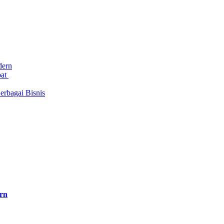
dern
bat
rbagai Bisnis
rn