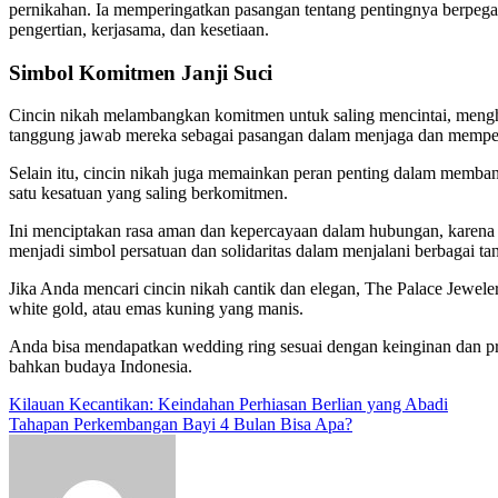
pernikahan. Ia memperingatkan pasangan tentang pentingnya berpega
pengertian, kerjasama, dan kesetiaan.
Simbol Komitmen Janji Suci
Cincin nikah melambangkan komitmen untuk saling mencintai, mengh
tanggung jawab mereka sebagai pasangan dalam menjaga dan memper
Selain itu, cincin nikah juga memainkan peran penting dalam memba
satu kesatuan yang saling berkomitmen.
Ini menciptakan rasa aman dan kepercayaan dalam hubungan, karena
menjadi simbol persatuan dan solidaritas dalam menjalani berbagai ta
Jika Anda mencari cincin nikah cantik dan elegan, The Palace Jeweler
white gold, atau emas kuning yang manis.
Anda bisa mendapatkan wedding ring sesuai dengan keinginan dan pre
bahkan budaya Indonesia.
Post
Kilauan Kecantikan: Keindahan Perhiasan Berlian yang Abadi
Tahapan Perkembangan Bayi 4 Bulan Bisa Apa?
navigation