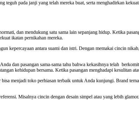
ng teguh pada janji yang telah mereka buat, serta menghadirkan keku
ormati, dan mendukung satu sama lain sepanjang hidup. Ketika pasa
kuat ikatan pernikahan mereka.
ngun kepercayaan antara suami dan istri. Dengan memakai cincin nik
 Anda dan pasangan sama-sama tahu bahwa kekasihnya telah berkomitme
ntangan kehidupan bersama. Ketika pasangan menghadapi kesulitan atau 
 bisa menjadi toko perhiasan terbaik untuk Anda kunjungi. Brand ternam
ferensi. Misalnya cincin dengan desain simpel atau yang lebih glamor