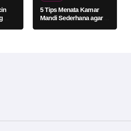
cin
5 Tips Menata Kamar
g
Mandi Sederhana agar
bat
Tetap Bersih