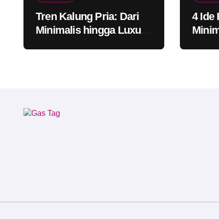
Tren Kalung Pria: Dari
4 Ide
Minimalis hingga Luxury
Minim
Look
Konse
Mode