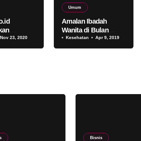
Umum
o.id
Amalan Ibadah
kan
Wanita di Bulan
 Grooming
Nov 23, 2020
Ramadhan
Kesehatan
Apr 9, 2019
di Medan
s
Bisnis