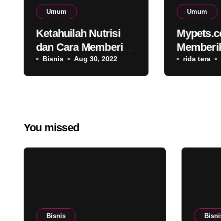
Umum
Umum
Ketahuilah Nutrisi
Mypets.c
dan Cara Memberi
Memberi
Makan Anak Kucing
Bisnis
Aug 30, 2022
Layanan
rida tera
yang Tepat
Terbaik 
You missed
Bisnis
Bisni