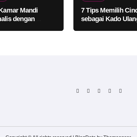
 Kamar Mandi
7 Tips Memilih Cin
alis dengan
sebagai Kado Ulan
p yang Lebih
Tahun untuk Saha
rn