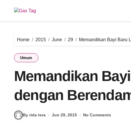
Skip
to
content
Home
2015
June
29
Memandikan Bayi Baru 
Umum
Memandikan Bayi 
dengan Berenda
By rida tera
Jun 29, 2015
No Comments