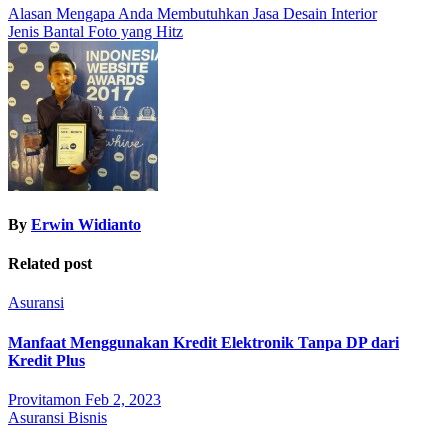
Post
Alasan Mengapa Anda Membutuhkan Jasa Desain Interior
Jenis Bantal Foto yang Hitz
navigation
By
Erwin Widianto
Related post
Asuransi
Manfaat Menggunakan Kredit Elektronik Tanpa DP dari
Kredit Plus
Provitamon
Feb 2, 2023
Asuransi
Bisnis