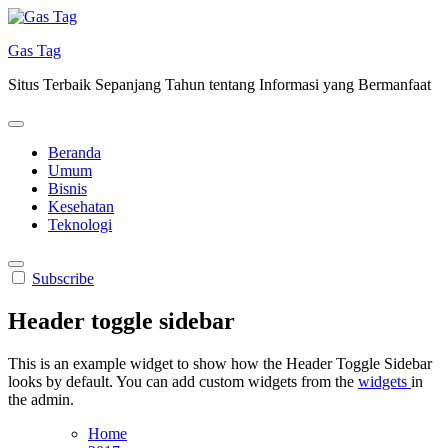
Skip
to
Gas Tag
content
Situs Terbaik Sepanjang Tahun tentang Informasi yang Bermanfaat
Beranda
Umum
Bisnis
Kesehatan
Teknologi
Subscribe
Header toggle sidebar
This is an example widget to show how the Header Toggle Sidebar
looks by default. You can add custom widgets from the
widgets
in
the admin.
Home