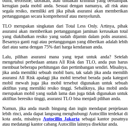
bumi, terorisme, tabrakan, atau tindakan kriminal yang berdampak
kerugian pada mobil anda. Sesuai dengan namanya, all risk atau
segala resiko, memiliki arti jika pihak asuransi akan memberikan
pertanggungan secara komprehensif atau menyeluruh.
TLO merupakan singkatan dari Total Less Only. Artinya, pihak
asuransi akan memberikan pertanggungan jaminan kerusakan total
yang diakibatkan resiko yang sudah dijamin dalam polis asuransi.
Besarnya ganti rugi atau pertanggungan yang diberikan adalah lebih
dari atau sama dengan 75% dari harga kendaraan anda.
Lalu, pilihan asuransi mana yang tepat untuk anda? Setelah
mengetahui perbedaan antara All Risk dan TLO, anda pun harus
membuat beberapa perhitungan dan pertimbangan sendiri. Misalnya,
jika anda memiliki sebuah mobil baru, tak salah jika anda memilih
asuransi All Risk apalagi jika mobil tersebut berada pada kategori
mobil mewah juga jika mobil tersebut digunakan untuk sebuah
aktifitas yang memiliki resiko tinggi. Sebaliknya, jika mobil anda
merupakan mobil yang sudah lama dan juga tidak digunakan untuk
aktifitas beresiko tinggi, asuransi TLO bisa menjadi pilihan anda.
Namun, jika anda masih bingung dan ingin mendapat penjelasan
lebih rinci, anda dapat langsung menghubungi Autocillin terdekat di
kota anda, misalnya
Autocillin Jakarta
sebagai kantor pusatnya
atau medatangi kantor cabang Autocillin lainnya disekitar anda.