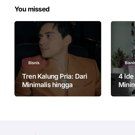
You missed
Bisnis
Bisni
Tren Kalung Pria: Dari
4 Id
Minimalis hingga
Minim
Luxury Look
Kons
Mode