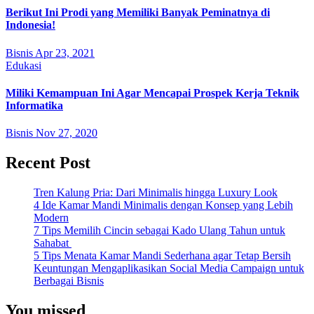
Berikut Ini Prodi yang Memiliki Banyak Peminatnya di
Indonesia!
Bisnis
Apr 23, 2021
Edukasi
Miliki Kemampuan Ini Agar Mencapai Prospek Kerja Teknik
Informatika
Bisnis
Nov 27, 2020
Recent Post
Tren Kalung Pria: Dari Minimalis hingga Luxury Look
4 Ide Kamar Mandi Minimalis dengan Konsep yang Lebih
Modern
7 Tips Memilih Cincin sebagai Kado Ulang Tahun untuk
Sahabat
5 Tips Menata Kamar Mandi Sederhana agar Tetap Bersih
Keuntungan Mengaplikasikan Social Media Campaign untuk
Berbagai Bisnis
You missed