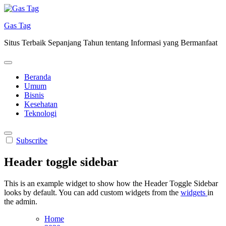
Skip
to
Gas Tag
content
Situs Terbaik Sepanjang Tahun tentang Informasi yang Bermanfaat
Beranda
Umum
Bisnis
Kesehatan
Teknologi
Subscribe
Header toggle sidebar
This is an example widget to show how the Header Toggle Sidebar
looks by default. You can add custom widgets from the
widgets
in
the admin.
Home