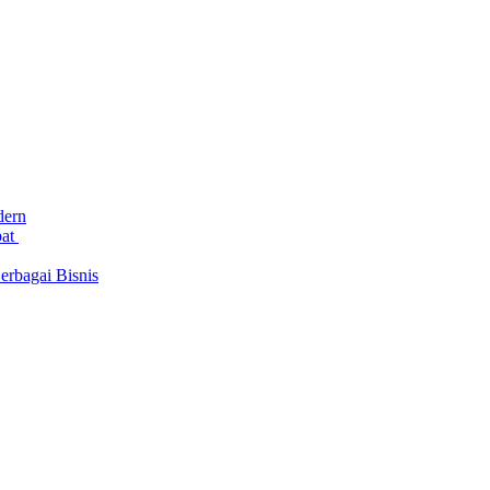
dern
bat
rbagai Bisnis