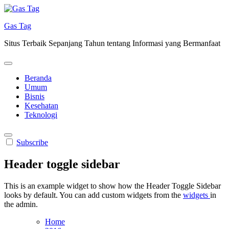
Skip
to
Gas Tag
content
Situs Terbaik Sepanjang Tahun tentang Informasi yang Bermanfaat
Beranda
Umum
Bisnis
Kesehatan
Teknologi
Subscribe
Header toggle sidebar
This is an example widget to show how the Header Toggle Sidebar
looks by default. You can add custom widgets from the
widgets
in
the admin.
Home