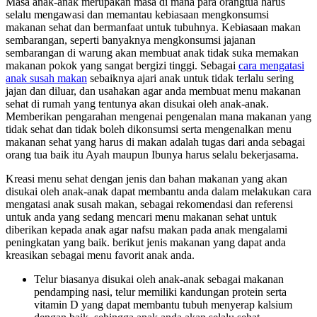
Masa anak-anak merupakan masa di mana para orangtua harus
selalu mengawasi dan memantau kebiasaan mengkonsumsi
makanan sehat dan bermanfaat untuk tubuhnya. Kebiasaan makan
sembarangan, seperti banyaknya mengkonsumsi jajanan
sembarangan di warung akan membuat anak tidak suka memakan
makanan pokok yang sangat bergizi tinggi. Sebagai
cara mengatasi
anak susah makan
sebaiknya ajari anak untuk tidak terlalu sering
jajan dan diluar, dan usahakan agar anda membuat menu makanan
sehat di rumah yang tentunya akan disukai oleh anak-anak.
Memberikan pengarahan mengenai pengenalan mana makanan yang
tidak sehat dan tidak boleh dikonsumsi serta mengenalkan menu
makanan sehat yang harus di makan adalah tugas dari anda sebagai
orang tua baik itu Ayah maupun Ibunya harus selalu bekerjasama.
Kreasi menu sehat dengan jenis dan bahan makanan yang akan
disukai oleh anak-anak dapat membantu anda dalam melakukan cara
mengatasi anak susah makan, sebagai rekomendasi dan referensi
untuk anda yang sedang mencari menu makanan sehat untuk
diberikan kepada anak agar nafsu makan pada anak mengalami
peningkatan yang baik. berikut jenis makanan yang dapat anda
kreasikan sebagai menu favorit anak anda.
Telur biasanya disukai oleh anak-anak sebagai makanan
pendamping nasi, telur memiliki kandungan protein serta
vitamin D yang dapat membantu tubuh menyerap kalsium