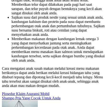
dengan baik, sehingga anak anda akan selalu sehat.
Memberikan telur dapat dilakukan pada pagi hari saat
sarapan, dan telur puyuh dengan bentuknya yang kecil akan
sangat disukai oleh anak anda.
Sajikan susu dari produk nestle yang sesuai untuk anak anda,
kandungan kalsium dan protein pada susu dapat membantu
perkembangan otak anak dan pertumbuhan tubuhnya. Sajikan
susu bersama biskuit, roti atau cemilan yang dapat
menyehatkan anak anda.
Memberikan makanan dengan kandungan lemak omega 3
yang dapat menyehatkan jantung serta meningkatkan
perkembangan kecerdasan pada otak anak. Anda dapat
memberikan menu masakan ikan salmon untuk mendapatkan
kandungan tersebut, serta sajikan dengan bumbu yang disukai
oleh anak anda.
Cara mengatasi anak susah makan melalui kreasi menu makanan
berikutnya dapat anda berikan melalui kreasi hidangan tahu yang
ditaburi tepung dan dipotong kecil-kecil menjadi tahu krispy. Menu
tahu tersebut akan sangat disukai oleh anak-anak, sehingga anak
anda akan mau makan dengan mudah.
Post
Plosedur Klaim Asuransi Mobil
Shampo Pria Yang Cocok Untuk Anda
navigation