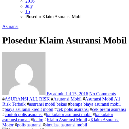
2016
July
15
Plosedur Klaim Asuransi Mobil
Asuransi
Plosedur Klaim Asuransi Mobil
By admin
Jul 15, 2016
No Comments
#
ASURANSI ALL RISK
#
Asuransi Mobil
#
Asuransi Mobil All
Risk Terbaik
#
asuransi mobil bekas
#
berapa biaya asuransi mobil
#
biaya asuransi kredit mobil
#
cek polis asuransi
#
cek premi asuransi
#
contoh polis asuransi
#
kalkulator asuransi mobil
#
kalkulator
asuransi rumah
#
klaim
#
Klaim Asuransi Mobil
#
Klaim Asuransi
Motor
#
polis asuransi
#
simulasi asuransi mobil