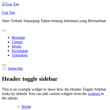
Skip
to
Gas Tag
content
Situs Terbaik Sepanjang Tahun tentang Informasi yang Bermanfaat
Beranda
Umum
Bisnis
Kesehatan
Teknologi
Subscribe
Header toggle sidebar
This is an example widget to show how the Header Toggle Sidebar
looks by default. You can add custom widgets from the
widgets
in
the admin.
Home