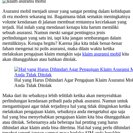
Asuransi mobil menjadi unsur yang sangat penting dalam kehidupan
di era modern sekarang ini. Bagaimana tidak semakin meningkatnya
volume kendaraan di jalanan membuat rentannya kecelakaan yang
terjadi. Hal inilah yang mendasari kenapa kita harum memiliki
sebuah asuransi. Namun meski sangat pentingnya jenis
perlindungan yang satu ini, tapi kita jangan sembarangan dalam
memilikinya. Kenapa begitu? Karena jika kita tidak benar-benar
faham mengenai isi polis asuransi, maka dilain waktu ketika
melakukan pengajuan klaim mungkin saja
klaim asuransi mobil
kita
akan ditangguhkan atau bahkan ditolak.
Hal yang Harus Dihindari Agar Pengajuan Klaim Asuransi Mob
Anda Tidak Ditolak
Maka dari itu sebaiknya lebih telitilah ketika akan menyerahkan
perlindungan kendaraan pribadi pada pihak asuransi. Namun untuk
mengantisipasi agar tidak terjadinya hal yang tidak diinginkan ketika
melakukan pengajuan klaim, sebaiknya anda mengetahui apa saja
hal yang bisa menyebabkan pengajuan klaim kita bisa ditangguhkan
atau ditolak. Sebenarnya ada beberapa hal penting yang harus
dihindari akar klaim anda bisa diterima. Hal-hal yang perlu dihindari
tersebut seperti jangan sampai masa berlaku SIM anda berakhir,