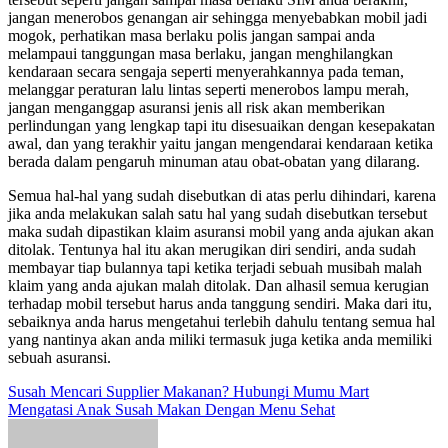
jangan menerobos genangan air sehingga menyebabkan mobil jadi
mogok, perhatikan masa berlaku polis jangan sampai anda
melampaui tanggungan masa berlaku, jangan menghilangkan
kendaraan secara sengaja seperti menyerahkannya pada teman,
melanggar peraturan lalu lintas seperti menerobos lampu merah,
jangan menganggap asuransi jenis all risk akan memberikan
perlindungan yang lengkap tapi itu disesuaikan dengan kesepakatan
awal, dan yang terakhir yaitu jangan mengendarai kendaraan ketika
berada dalam pengaruh minuman atau obat-obatan yang dilarang.
Semua hal-hal yang sudah disebutkan di atas perlu dihindari, karena
jika anda melakukan salah satu hal yang sudah disebutkan tersebut
maka sudah dipastikan
klaim asuransi mobil
yang anda ajukan akan
ditolak. Tentunya hal itu akan merugikan diri sendiri, anda sudah
membayar tiap bulannya tapi ketika terjadi sebuah musibah malah
klaim yang anda ajukan malah ditolak. Dan alhasil semua kerugian
terhadap mobil tersebut harus anda tanggung sendiri. Maka dari itu,
sebaiknya anda harus mengetahui terlebih dahulu tentang semua hal
yang nantinya akan anda miliki termasuk juga ketika anda memiliki
sebuah asuransi.
Post
Susah Mencari Supplier Makanan? Hubungi Mumu Mart
Mengatasi Anak Susah Makan Dengan Menu Sehat
navigation