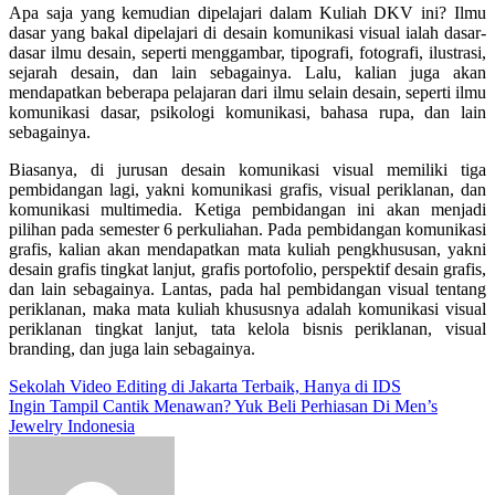
Apa saja yang kemudian dipelajari dalam
Kuliah DKV
ini? Ilmu
dasar yang bakal dipelajari di desain komunikasi visual ialah dasar-
dasar ilmu desain, seperti menggambar, tipografi, fotografi, ilustrasi,
sejarah desain, dan lain sebagainya. Lalu, kalian juga akan
mendapatkan beberapa pelajaran dari ilmu selain desain, seperti ilmu
komunikasi dasar, psikologi komunikasi, bahasa rupa, dan lain
sebagainya.
Biasanya, di jurusan desain komunikasi visual memiliki tiga
pembidangan lagi, yakni komunikasi grafis, visual periklanan, dan
komunikasi multimedia. Ketiga pembidangan ini akan menjadi
pilihan pada semester 6 perkuliahan. Pada pembidangan komunikasi
grafis, kalian akan mendapatkan mata kuliah pengkhususan, yakni
desain grafis tingkat lanjut, grafis portofolio, perspektif desain grafis,
dan lain sebagainya. Lantas, pada hal pembidangan visual tentang
periklanan, maka mata kuliah khususnya adalah komunikasi visual
periklanan tingkat lanjut, tata kelola bisnis periklanan, visual
branding, dan juga lain sebagainya.
Post
Sekolah Video Editing di Jakarta Terbaik, Hanya di IDS
Ingin Tampil Cantik Menawan? Yuk Beli Perhiasan Di Men’s
navigation
Jewelry Indonesia