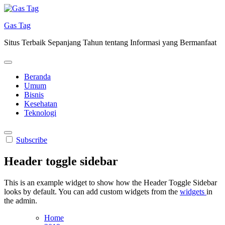
Skip
to
Gas Tag
content
Situs Terbaik Sepanjang Tahun tentang Informasi yang Bermanfaat
Beranda
Umum
Bisnis
Kesehatan
Teknologi
Subscribe
Header toggle sidebar
This is an example widget to show how the Header Toggle Sidebar
looks by default. You can add custom widgets from the
widgets
in
the admin.
Home