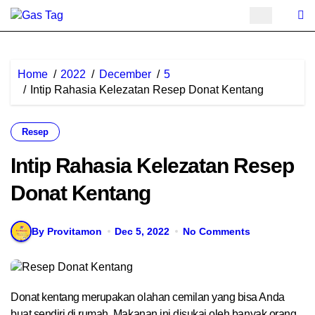
Skip
to
content
Home
2022
December
5
Intip Rahasia Kelezatan Resep Donat Kentang
Resep
Intip Rahasia Kelezatan Resep
Donat Kentang
By Provitamon
Dec 5, 2022
No Comments
Donat kentang merupakan olahan cemilan yang bisa Anda
buat sendiri di rumah. Makanan ini disukai oleh banyak orang